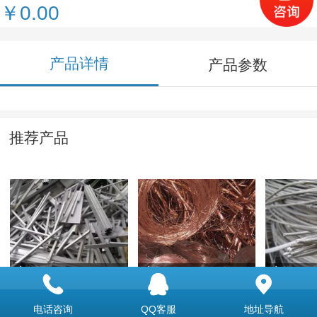
￥0.00
产品详情
产品参数
推荐产品
废铝
废铜
废铝
电话咨询
QQ客服
地址导航
￥0.00
￥0.00
￥0.00