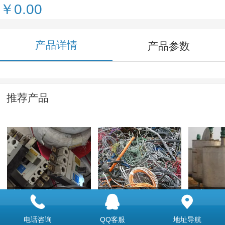
￥0.00
产品详情
产品参数
推荐产品
废旧变压器
废旧电线电缆
废旧不
电话咨询
QQ客服
地址导航
￥0.00
￥0.00
￥0.00